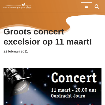
Ga
naar
de
Groots concert
inhoud
excelsior op 11 maart!
22 februari 2011