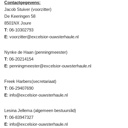
Contactgegevens:
Jacob Stuiver (voorzitter)
De Keeringen 58
8501NX Joure
T
: 06-10302793
E
: voorzitter@excelsior-ouwsterhaule.nl
Nynke de Haan (penningmeester)
T
: 06-20214154
E
: penningmeester@excelsior-ouwsterhaule.nl
Freek Harbers(secretariaat)
T
: 06-29407690
E
: info@excelsior-ouwsterhaule.nl
Lesina Jellema (algemeen bestuurslid)
T
: 06-83947327
E
: info@excelsior-ouwsterhaule.nl