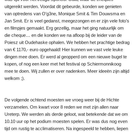
uitgereikt werden. Voordat dit gebeurde, konden we genieten
van optredens van O’g3ne, Monique Smit & Tim Douwsma en
Jan Smit. Er is veel gedanst, meegezongen en er zijn vele foto’s
en filmpjes gemaakt. Erg gezellig, maar het ging natuurlijk om
die cheque… en die konden we na afloop bij de leider van de
Poiesz uit Oudehaske ophalen. We hebben het prachtige bedrag
van € 1170,- euro opgehaald! Hier kunnen we vast vele leuke
dingen mee doen. Er werd al geopperd om een nieuwe bugel te
kopen, of nog een keer met het festival op Schiermonnikoog
mee te doen. Wij zullen er over nadenken. Meer ideeën zijn altijd
welkom ;).
De volgende ochtend moesten we vroeg weer bij de Hichte
verzamelen. Om kwart voor 8 reden we met zijn allen naar
Ureterp. We werden als derde geloot, wat betekende dat we om
10.10 uur op het podium moesten spelen. Er was dus nog even
tijd om rustig te acclimatiseren. Na ingespeeld te hebben, liepen