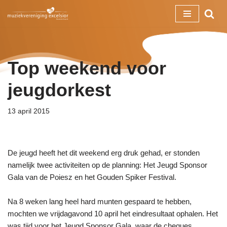
Ga
naar
de
Top weekend voor
inhoud
jeugdorkest
13 april 2015
De jeugd heeft het dit weekend erg druk gehad, er stonden
namelijk twee activiteiten op de planning: Het Jeugd Sponsor
Gala van de Poiesz en het Gouden Spiker Festival.
Na 8 weken lang heel hard munten gespaard te hebben,
mochten we vrijdagavond 10 april het eindresultaat ophalen. Het
was tijd voor het Jeugd Sponsor Gala, waar de cheques