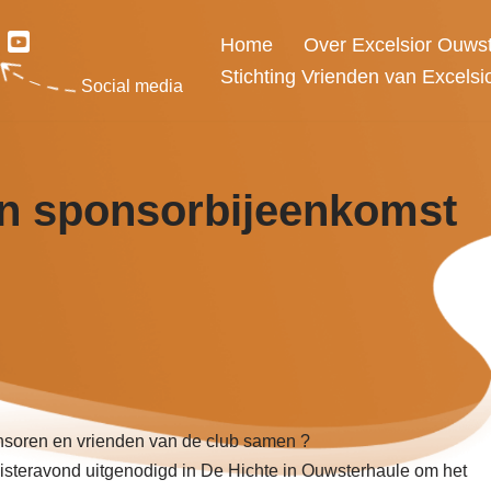
Home
Over Excelsior Ouws
Stichting Vrienden van Excelsi
Social media
en sponsorbijeenkomst
nsoren en vrienden van de club samen ?
 gisteravond uitgenodigd in De Hichte in Ouwsterhaule om het