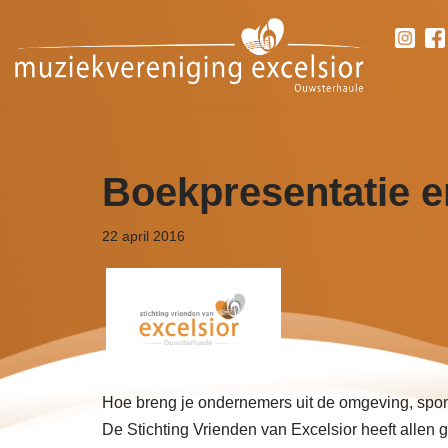
Ga
naar
de
inhoud
Boekpresentatie 
22 april 2016
Hoe breng je ondernemers uit de omgeving, spo
De Stichting Vrienden van Excelsior heeft allen