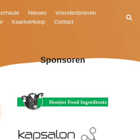
terhaule
Nieuws
Vriendenbrieven
or
Kaartverkoop
Contact
Sponsoren