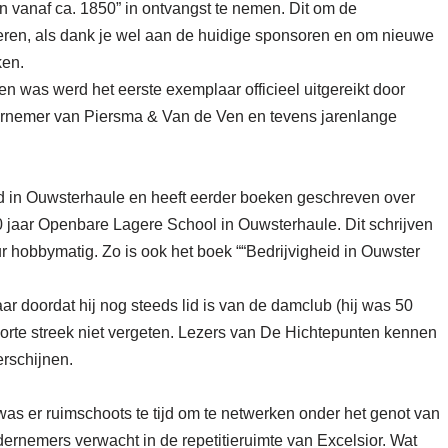
n vanaf ca. 1850” in ontvangst te nemen. Dit om de
ren, als dank je wel aan de huidige sponsoren en om nieuwe
ken.
en was werd het eerste exemplaar officieel uitgereikt door
ernemer van Piersma & Van de Ven en tevens jarenlange
id in Ouwsterhaule en heeft eerder boeken geschreven over
0 jaar Openbare Lagere School in Ouwsterhaule. Dit schrijven
ur hobbymatig. Zo is ook het boek ““Bedrijvigheid in Ouwster
ar doordat hij nog steeds lid is van de damclub (hij was 50
oorte streek niet vergeten. Lezers van De Hichtepunten kennen
erschijnen.
was er ruimschoots te tijd om te netwerken onder het genot van
rnemers verwacht in de repetitieruimte van Excelsior. Wat